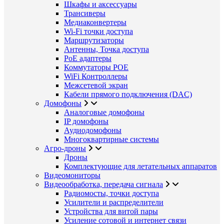
Шкафы и аксессуары
Трансиверы
Медиаконвертеры
Wi-Fi точки доступа
Маршрутизаторы
Антенны, Точка доступа
PoE адаптеры
Коммутаторы POE
WiFi Контроллеры
Межсетевой экран
Кабели прямого подключения (DAC)
Домофоны
Аналоговые домофоны
IP домофоны
Аудиодомофоны
Многоквартирные системы
Агро-дроны
Дроны
Комплектующие для летательных аппаратов
Видеомониторы
Видеообработка, передача сигнала
Радиомосты, точки доступа
Усилители и распределители
Устройства для витой пары
Усиление сотовой и интернет связи