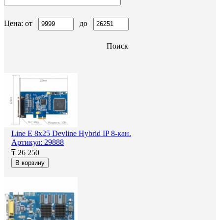
Цена: от
до
Поиск
Line E 8x25 Devline Hybrid IP 8-кан.
Артикул: 29888
₸ 26 250
В корзину