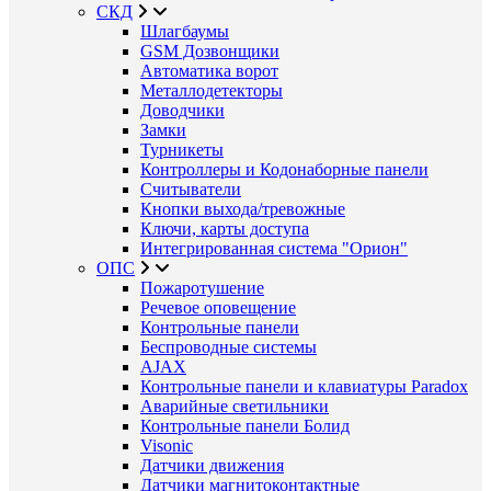
СКД
Шлагбаумы
GSM Дозвонщики
Автоматика ворот
Металлодетекторы
Доводчики
Замки
Турникеты
Контроллеры и Кодонаборные панели
Считыватели
Кнопки выхода/тревожные
Ключи, карты доступа
Интегрированная система "Орион"
ОПС
Пожаротушение
Речевое оповещение
Контрольные панели
Беспроводные системы
AJAX
Контрольные панели и клавиатуры Paradox
Аварийные светильники
Контрольные панели Болид
Visonic
Датчики движения
Датчики магнитоконтактные