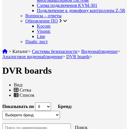
многоквартирной системе
Схема подключения KVM-301
Подключение к домофону контроллера Z-5R
Вопросы – ответы
Обновление ПО
Kocom
Visonic
Line
Прайс лист
>
Каталог
>
Системы безопасности
>
Видеонаблюдение
>
Аналоговое видеонаблюдение
>
DVR boards
>
DVR boards
Вид:
Сетка
Список
Показывать по
Бренд:
Поиск