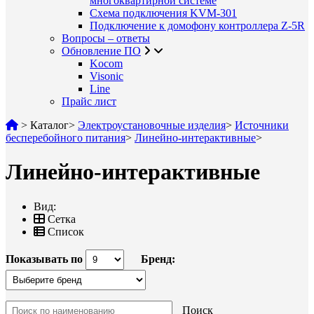
многоквартирной системе
Схема подключения KVM-301
Подключение к домофону контроллера Z-5R
Вопросы – ответы
Обновление ПО
Kocom
Visonic
Line
Прайс лист
>
Каталог
>
Электроустановочные изделия
>
Источники
бесперебойного питания
>
Линейно-интерактивные
>
Линейно-интерактивные
Вид:
Сетка
Список
Показывать по
Бренд:
Поиск