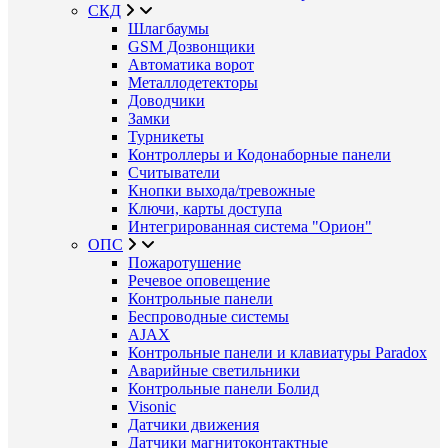
СКД
Шлагбаумы
GSM Дозвонщики
Автоматика ворот
Металлодетекторы
Доводчики
Замки
Турникеты
Контроллеры и Кодонаборные панели
Считыватели
Кнопки выхода/тревожные
Ключи, карты доступа
Интегрированная система "Орион"
ОПС
Пожаротушение
Речевое оповещение
Контрольные панели
Беспроводные системы
AJAX
Контрольные панели и клавиатуры Paradox
Аварийные светильники
Контрольные панели Болид
Visonic
Датчики движения
Датчики магнитоконтактные