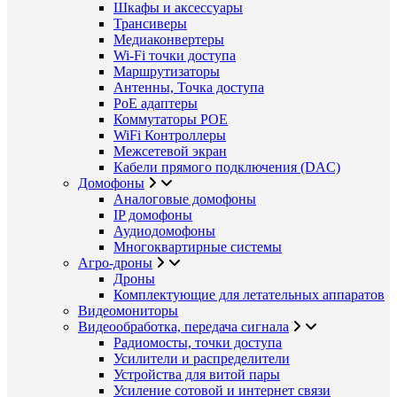
Шкафы и аксессуары
Трансиверы
Медиаконвертеры
Wi-Fi точки доступа
Маршрутизаторы
Антенны, Точка доступа
PoE адаптеры
Коммутаторы POE
WiFi Контроллеры
Межсетевой экран
Кабели прямого подключения (DAC)
Домофоны
Аналоговые домофоны
IP домофоны
Аудиодомофоны
Многоквартирные системы
Агро-дроны
Дроны
Комплектующие для летательных аппаратов
Видеомониторы
Видеообработка, передача сигнала
Радиомосты, точки доступа
Усилители и распределители
Устройства для витой пары
Усиление сотовой и интернет связи