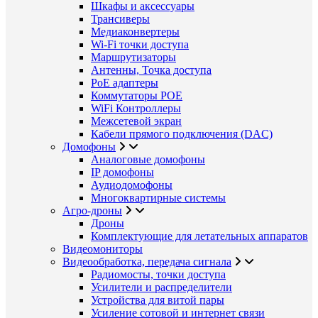
Шкафы и аксессуары
Трансиверы
Медиаконвертеры
Wi-Fi точки доступа
Маршрутизаторы
Антенны, Точка доступа
PoE адаптеры
Коммутаторы POE
WiFi Контроллеры
Межсетевой экран
Кабели прямого подключения (DAC)
Домофоны
Аналоговые домофоны
IP домофоны
Аудиодомофоны
Многоквартирные системы
Агро-дроны
Дроны
Комплектующие для летательных аппаратов
Видеомониторы
Видеообработка, передача сигнала
Радиомосты, точки доступа
Усилители и распределители
Устройства для витой пары
Усиление сотовой и интернет связи