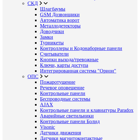
СКД
Шлагбаумы
GSM Дозвонщики
Автоматика ворот
Металлодетекторы
Доводчики
Замки
Турникеты
Контроллеры и Кодонаборные панели
Считыватели
Кнопки выхода/тревожные
Ключи, карты доступа
Интегрированная система "Орион"
ОПС
Пожаротушение
Речевое оповещение
Контрольные панели
Беспроводные системы
AJAX
Контрольные панели и клавиатуры Paradox
Аварийные светильники
Контрольные панели Болид
Visonic
Датчики движения
Датчики магнитоконтактные