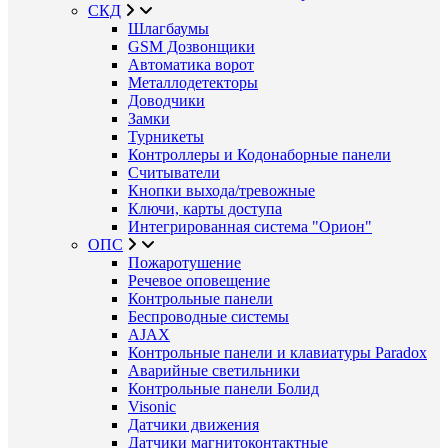
СКД
Шлагбаумы
GSM Дозвонщики
Автоматика ворот
Металлодетекторы
Доводчики
Замки
Турникеты
Контроллеры и Кодонаборные панели
Считыватели
Кнопки выхода/тревожные
Ключи, карты доступа
Интегрированная система "Орион"
ОПС
Пожаротушение
Речевое оповещение
Контрольные панели
Беспроводные системы
AJAX
Контрольные панели и клавиатуры Paradox
Аварийные светильники
Контрольные панели Болид
Visonic
Датчики движения
Датчики магнитоконтактные