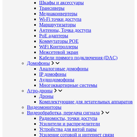
Шкафы и аксессуары
Трансиверы
Медиаконвертеры
Wi-Fi точки доступа
Маршрутизаторы
Антенны, Точка доступа
PoE адаптеры
Коммутаторы POE
WiFi Контроллеры
Межсетевой экран
Кабели прямого подключения (DAC)
Домофоны
Аналоговые домофоны
IP домофоны
Аудиодомофоны
Многоквартирные системы
Агро-дроны
Дроны
Комплектующие для летательных аппаратов
Видеомониторы
Видеообработка, передача сигнала
Радиомосты, точки доступа
Усилители и распределители
Устройства для витой пары
Усиление сотовой и интернет связи