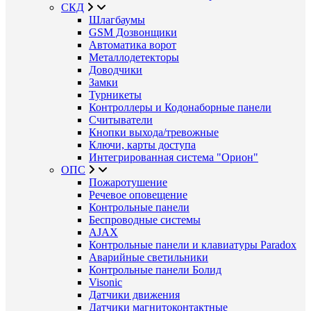
СКД
Шлагбаумы
GSM Дозвонщики
Автоматика ворот
Металлодетекторы
Доводчики
Замки
Турникеты
Контроллеры и Кодонаборные панели
Считыватели
Кнопки выхода/тревожные
Ключи, карты доступа
Интегрированная система "Орион"
ОПС
Пожаротушение
Речевое оповещение
Контрольные панели
Беспроводные системы
AJAX
Контрольные панели и клавиатуры Paradox
Аварийные светильники
Контрольные панели Болид
Visonic
Датчики движения
Датчики магнитоконтактные