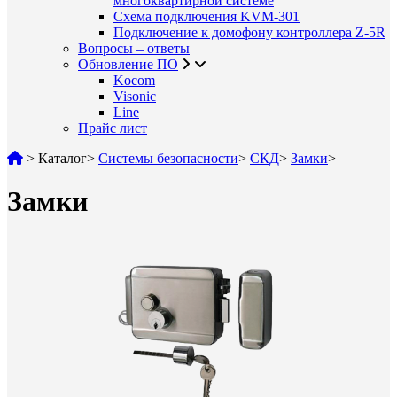
многоквартирной системе
Схема подключения KVM-301
Подключение к домофону контроллера Z-5R
Вопросы – ответы
Обновление ПО
Kocom
Visonic
Line
Прайс лист
>
Каталог
>
Системы безопасности
>
СКД
>
Замки
>
Замки