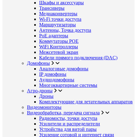
Шкафы и аксессуары
Трансиверы
Медиаконвертеры
Wi-Fi точки доступа
Маршрутизаторы
Антенны, Точка доступа
PoE адаптеры
Коммутаторы POE
WiFi Контроллеры
Межсетевой экран
Кабели прямого подключения (DAC)
Домофоны
Аналоговые домофоны
IP домофоны
Аудиодомофоны
Многоквартирные системы
Агро-дроны
Дроны
Комплектующие для летательных аппаратов
Видеомониторы
Видеообработка, передача сигнала
Радиомосты, точки доступа
Усилители и распределители
Устройства для витой пары
Усиление сотовой и интернет связи