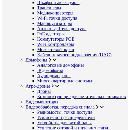
Шкафы и аксессуары
Трансиверы
Медиаконвертеры
Wi-Fi точки доступа
Маршрутизаторы
Антенны, Точка доступа
PoE адаптеры
Коммутаторы POE
WiFi Контроллеры
Межсетевой экран
Кабели прямого подключения (DAC)
Домофоны
Аналоговые домофоны
IP домофоны
Аудиодомофоны
Многоквартирные системы
Агро-дроны
Дроны
Комплектующие для летательных аппаратов
Видеомониторы
Видеообработка, передача сигнала
Радиомосты, точки доступа
Усилители и распределители
Устройства для витой пары
Усиление сотовой и интернет связи