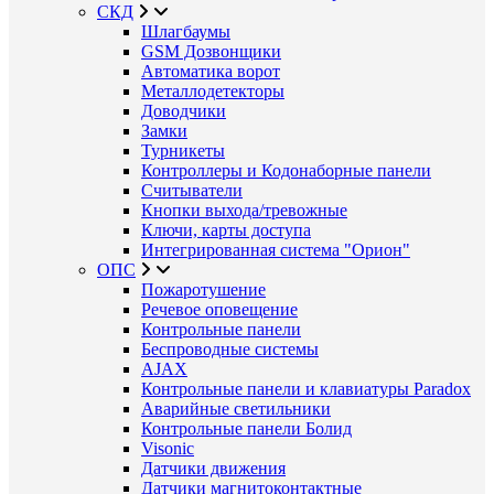
СКД
Шлагбаумы
GSM Дозвонщики
Автоматика ворот
Металлодетекторы
Доводчики
Замки
Турникеты
Контроллеры и Кодонаборные панели
Считыватели
Кнопки выхода/тревожные
Ключи, карты доступа
Интегрированная система "Орион"
ОПС
Пожаротушение
Речевое оповещение
Контрольные панели
Беспроводные системы
AJAX
Контрольные панели и клавиатуры Paradox
Аварийные светильники
Контрольные панели Болид
Visonic
Датчики движения
Датчики магнитоконтактные