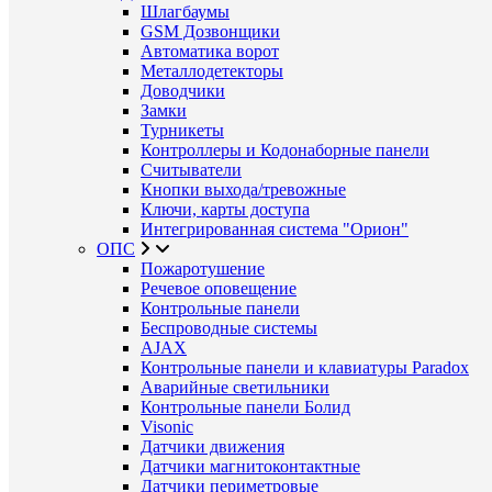
Шлагбаумы
GSM Дозвонщики
Автоматика ворот
Металлодетекторы
Доводчики
Замки
Турникеты
Контроллеры и Кодонаборные панели
Считыватели
Кнопки выхода/тревожные
Ключи, карты доступа
Интегрированная система "Орион"
ОПС
Пожаротушение
Речевое оповещение
Контрольные панели
Беспроводные системы
AJAX
Контрольные панели и клавиатуры Paradox
Аварийные светильники
Контрольные панели Болид
Visonic
Датчики движения
Датчики магнитоконтактные
Датчики периметровые