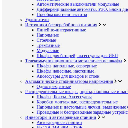
Автоматические выключатели модульные
Дифференциальные автоматы. УЗО. Блоки ди
Преобразователи частоты
Удлинители
Источники бесперебойного питания
Линейно-интерактивные
Напольные
Стоечные
Трёхфазные
Модульные
Шкафы для батарей, аксессуары для ИБП
Телекоммуникационные и металлические шкафы
Шкафы напольные, серверные
Шкафы навесные, настенные
Аксессуары для шкафов и стоек
Автоматические стабилизаторы напряжения
Одно/трехфазные
Распределительные шкафы, щиты, напольные и нас
Шкафы, Боксы, Аксессуары
Коробки монтажные, распределительные
Напольные и настольные лючки, выдвижные 
Проводные и беспроводные зарядные устройс
Инверторы и автозарядные станции
Автозарядные станции
Из 12В,24В,48В в 220В