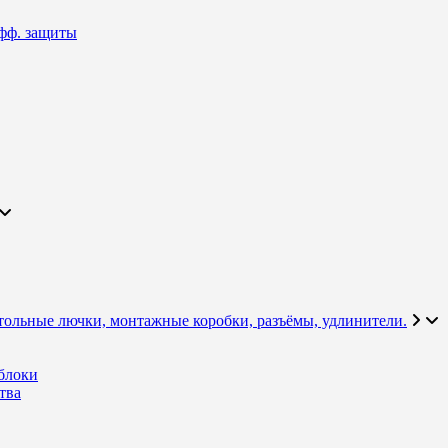
фф. защиты
тольные лючки, монтажные коробки, разъёмы, удлинители.
блоки
тва