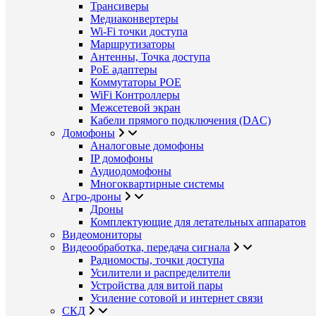
Трансиверы
Медиаконвертеры
Wi-Fi точки доступа
Маршрутизаторы
Антенны, Точка доступа
PoE адаптеры
Коммутаторы POE
WiFi Контроллеры
Межсетевой экран
Кабели прямого подключения (DAC)
Домофоны
Аналоговые домофоны
IP домофоны
Аудиодомофоны
Многоквартирные системы
Агро-дроны
Дроны
Комплектующие для летательных аппаратов
Видеомониторы
Видеообработка, передача сигнала
Радиомосты, точки доступа
Усилители и распределители
Устройства для витой пары
Усиление сотовой и интернет связи
СКД