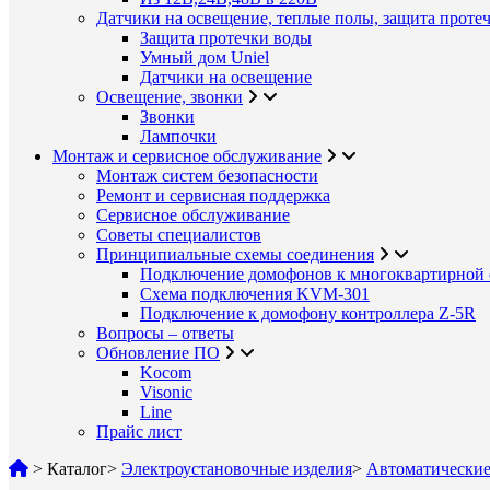
Датчики на освещение, теплые полы, защита проте
Защита протечки воды
Умный дом Uniel
Датчики на освещение
Освещение, звонки
Звонки
Лампочки
Монтаж и сервисное обслуживание
Монтаж систем безопасности
Ремонт и сервисная поддержка
Сервисное обслуживание
Советы специалистов
Принципиальные схемы соединения
Подключение домофонов к многоквартирной 
Схема подключения KVM-301
Подключение к домофону контроллера Z-5R
Вопросы – ответы
Обновление ПО
Kocom
Visonic
Line
Прайс лист
>
Каталог
>
Электроустановочные изделия
>
Автоматические