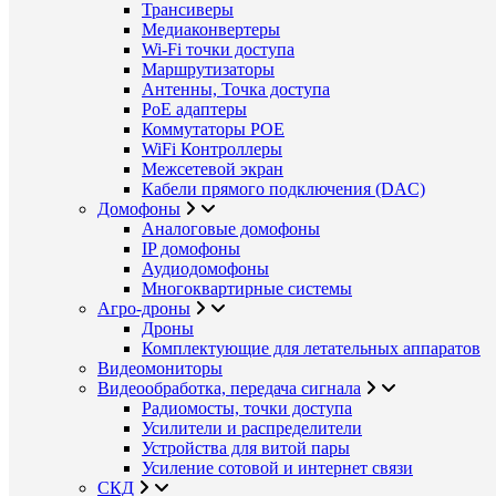
Трансиверы
Медиаконвертеры
Wi-Fi точки доступа
Маршрутизаторы
Антенны, Точка доступа
PoE адаптеры
Коммутаторы POE
WiFi Контроллеры
Межсетевой экран
Кабели прямого подключения (DAC)
Домофоны
Аналоговые домофоны
IP домофоны
Аудиодомофоны
Многоквартирные системы
Агро-дроны
Дроны
Комплектующие для летательных аппаратов
Видеомониторы
Видеообработка, передача сигнала
Радиомосты, точки доступа
Усилители и распределители
Устройства для витой пары
Усиление сотовой и интернет связи
СКД