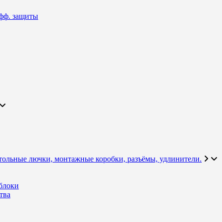
фф. защиты
тольные лючки, монтажные коробки, разъёмы, удлинители.
блоки
тва