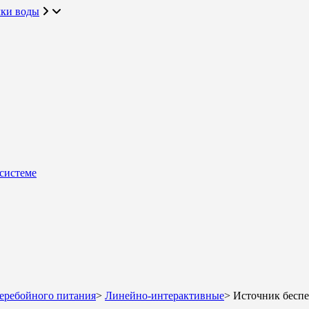
чки воды
системе
еребойного питания
>
Линейно-интерактивные
>
Источник бесп