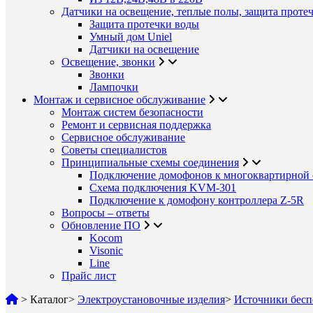
Датчики на освещение, теплые полы, защита проте
Защита протечки воды
Умный дом Uniel
Датчики на освещение
Освещение, звонки
Звонки
Лампочки
Монтаж и сервисное обслуживание
Монтаж систем безопасности
Ремонт и сервисная поддержка
Сервисное обслуживание
Советы специалистов
Принципиальные схемы соединения
Подключение домофонов к многоквартирной 
Схема подключения KVM-301
Подключение к домофону контроллера Z-5R
Вопросы – ответы
Обновление ПО
Kocom
Visonic
Line
Прайс лист
>
Каталог
>
Электроустановочные изделия
>
Источники бесп