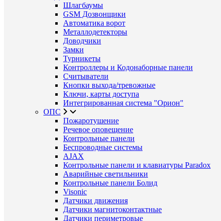
Шлагбаумы
GSM Дозвонщики
Автоматика ворот
Металлодетекторы
Доводчики
Замки
Турникеты
Контроллеры и Кодонаборные панели
Считыватели
Кнопки выхода/тревожные
Ключи, карты доступа
Интегрированная система "Орион"
ОПС
Пожаротушение
Речевое оповещение
Контрольные панели
Беспроводные системы
AJAX
Контрольные панели и клавиатуры Paradox
Аварийные светильники
Контрольные панели Болид
Visonic
Датчики движения
Датчики магнитоконтактные
Датчики периметровые