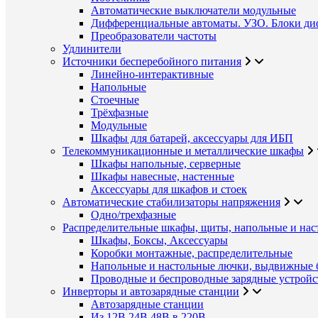
Автоматические выключатели модульные
Дифференциальные автоматы. УЗО. Блоки ди
Преобразователи частоты
Удлинители
Источники бесперебойного питания
Линейно-интерактивные
Напольные
Стоечные
Трёхфазные
Модульные
Шкафы для батарей, аксессуары для ИБП
Телекоммуникационные и металлические шкафы
Шкафы напольные, серверные
Шкафы навесные, настенные
Аксессуары для шкафов и стоек
Автоматические стабилизаторы напряжения
Одно/трехфазные
Распределительные шкафы, щиты, напольные и нас
Шкафы, Боксы, Аксессуары
Коробки монтажные, распределительные
Напольные и настольные лючки, выдвижные 
Проводные и беспроводные зарядные устройс
Инверторы и автозарядные станции
Автозарядные станции
Из 12В,24В,48В в 220В