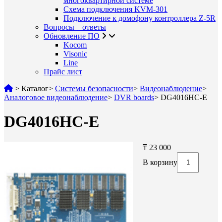
многоквартирной системе
Схема подключения KVM-301
Подключение к домофону контроллера Z-5R
Вопросы – ответы
Обновление ПО
Kocom
Visonic
Line
Прайс лист
>
Каталог
>
Системы безопасности
>
Видеонаблюдение
>
Аналоговое видеонаблюдение
>
DVR boards
>
DG4016HC-E
DG4016HC-E
₸ 23 000
В корзину