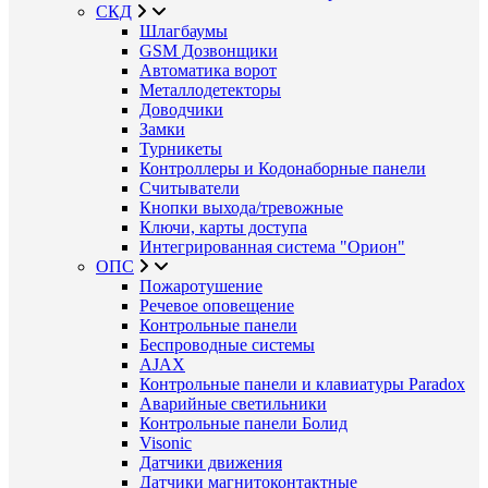
СКД
Шлагбаумы
GSM Дозвонщики
Автоматика ворот
Металлодетекторы
Доводчики
Замки
Турникеты
Контроллеры и Кодонаборные панели
Считыватели
Кнопки выхода/тревожные
Ключи, карты доступа
Интегрированная система "Орион"
ОПС
Пожаротушение
Речевое оповещение
Контрольные панели
Беспроводные системы
AJAX
Контрольные панели и клавиатуры Paradox
Аварийные светильники
Контрольные панели Болид
Visonic
Датчики движения
Датчики магнитоконтактные