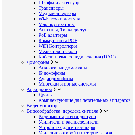
Шкафы и аксессуары
Трансиверы
Медиаконвертеры
Wi-Fi точки доступа
Маршрутизаторы
Антенны, Точка доступа
PoE адаптеры
Коммутаторы POE
WiFi Контроллеры
Межсетевой экран
Кабели прямого подключения (DAC)
Домофоны
Аналоговые домофоны
IP домофоны
Аудиодомофоны
Многоквартирные системы
Агро-дроны
Дроны
Комплектующие для летательных аппаратов
Видеомониторы
Видеообработка, передача сигнала
Радиомосты, точки доступа
Усилители и распределители
Устройства для витой пары
Усиление сотовой и интернет связи