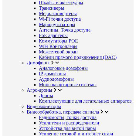
Шкафы и аксессуары
Трансиверы
Медиаконвертеры
Wi-Fi точки доступа
Маршрутизаторы
Антенны, Точка доступа
PoE адаптеры
Коммутаторы POE
WiFi Контроллеры
Межсетевой экран
Кабели прямого подключения (DAC)
Домофоны
Аналоговые домофоны
IP домофоны
Аудиодомофоны
Многоквартирные системы
Агро-дроны
Дроны
Комплектующие для летательных аппаратов
Видеомониторы
Видеообработка, передача сигнала
Радиомосты, точки доступа
Усилители и распределители
Устройства для витой пары
Усиление сотовой и интернет связи