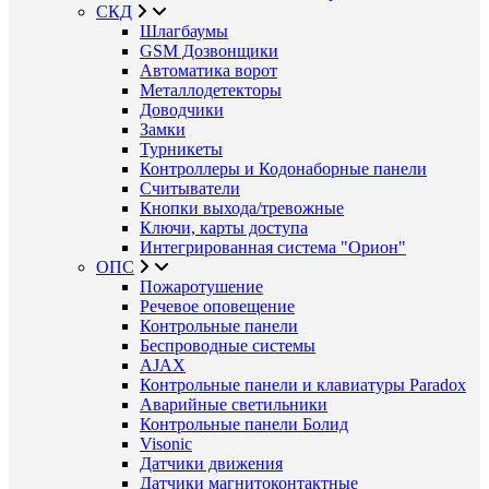
СКД
Шлагбаумы
GSM Дозвонщики
Автоматика ворот
Металлодетекторы
Доводчики
Замки
Турникеты
Контроллеры и Кодонаборные панели
Считыватели
Кнопки выхода/тревожные
Ключи, карты доступа
Интегрированная система "Орион"
ОПС
Пожаротушение
Речевое оповещение
Контрольные панели
Беспроводные системы
AJAX
Контрольные панели и клавиатуры Paradox
Аварийные светильники
Контрольные панели Болид
Visonic
Датчики движения
Датчики магнитоконтактные