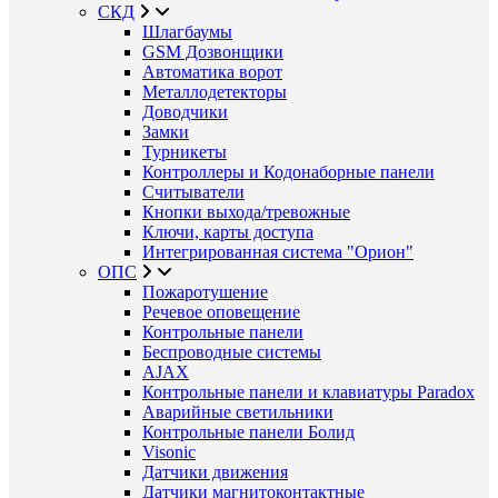
СКД
Шлагбаумы
GSM Дозвонщики
Автоматика ворот
Металлодетекторы
Доводчики
Замки
Турникеты
Контроллеры и Кодонаборные панели
Считыватели
Кнопки выхода/тревожные
Ключи, карты доступа
Интегрированная система "Орион"
ОПС
Пожаротушение
Речевое оповещение
Контрольные панели
Беспроводные системы
AJAX
Контрольные панели и клавиатуры Paradox
Аварийные светильники
Контрольные панели Болид
Visonic
Датчики движения
Датчики магнитоконтактные