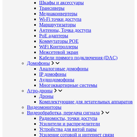
Шкафы и аксессуары
Трансиверы
Медиаконвертеры
Wi-Fi точки доступа
Маршрутизаторы
Антенны, Точка доступа
PoE адаптеры
Коммутаторы POE
WiFi Контроллеры
Межсетевой экран
Кабели прямого подключения (DAC)
Домофоны
Аналоговые домофоны
IP домофоны
Аудиодомофоны
Многоквартирные системы
Агро-дроны
Дроны
Комплектующие для летательных аппаратов
Видеомониторы
Видеообработка, передача сигнала
Радиомосты, точки доступа
Усилители и распределители
Устройства для витой пары
Усиление сотовой и интернет связи