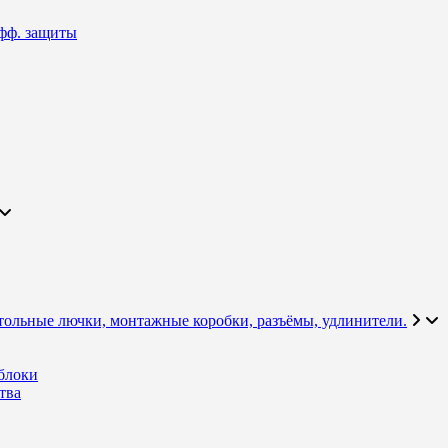
фф. защиты
тольные лючки, монтажные коробки, разъёмы, удлинители.
блоки
тва