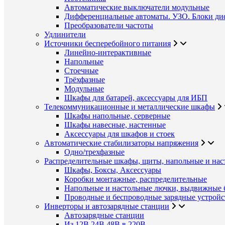
Автоматические выключатели модульные
Дифференциальные автоматы. УЗО. Блоки ди
Преобразователи частоты
Удлинители
Источники бесперебойного питания
Линейно-интерактивные
Напольные
Стоечные
Трёхфазные
Модульные
Шкафы для батарей, аксессуары для ИБП
Телекоммуникационные и металлические шкафы
Шкафы напольные, серверные
Шкафы навесные, настенные
Аксессуары для шкафов и стоек
Автоматические стабилизаторы напряжения
Одно/трехфазные
Распределительные шкафы, щиты, напольные и нас
Шкафы, Боксы, Аксессуары
Коробки монтажные, распределительные
Напольные и настольные лючки, выдвижные 
Проводные и беспроводные зарядные устройс
Инверторы и автозарядные станции
Автозарядные станции
Из 12В,24В,48В в 220В