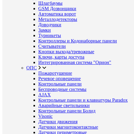
Шлагбаумы
GSM Дозвонщики
Автоматика ворот
Металлодетекторы
Доводчики
Замки
Турникеты
Контроллеры и Кодонаборные панели
Считыватели
Кнопки выхода/тревожные
Ключи, карты доступа
Интегрированная система "Орион"
ОПС
Пожаротушение
Речевое оповещение
Контрольные панели
Беспроводные системы
AJAX
Контрольные панели и клавиатуры Paradox
Аварийные светильники
Контрольные панели Болид
Visonic
Датчики движения
Датчики магнитоконтактные
Датчики периметровые