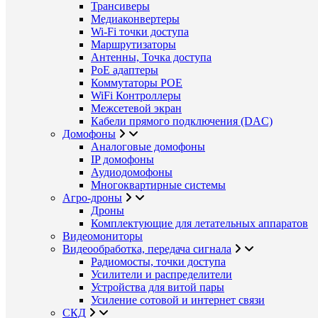
Трансиверы
Медиаконвертеры
Wi-Fi точки доступа
Маршрутизаторы
Антенны, Точка доступа
PoE адаптеры
Коммутаторы POE
WiFi Контроллеры
Межсетевой экран
Кабели прямого подключения (DAC)
Домофоны
Аналоговые домофоны
IP домофоны
Аудиодомофоны
Многоквартирные системы
Агро-дроны
Дроны
Комплектующие для летательных аппаратов
Видеомониторы
Видеообработка, передача сигнала
Радиомосты, точки доступа
Усилители и распределители
Устройства для витой пары
Усиление сотовой и интернет связи
СКД