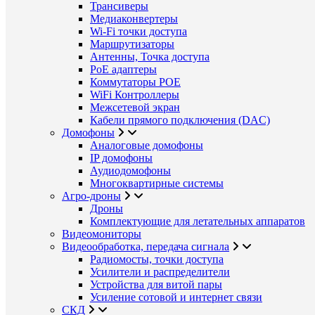
Трансиверы
Медиаконвертеры
Wi-Fi точки доступа
Маршрутизаторы
Антенны, Точка доступа
PoE адаптеры
Коммутаторы POE
WiFi Контроллеры
Межсетевой экран
Кабели прямого подключения (DAC)
Домофоны
Аналоговые домофоны
IP домофоны
Аудиодомофоны
Многоквартирные системы
Агро-дроны
Дроны
Комплектующие для летательных аппаратов
Видеомониторы
Видеообработка, передача сигнала
Радиомосты, точки доступа
Усилители и распределители
Устройства для витой пары
Усиление сотовой и интернет связи
СКД