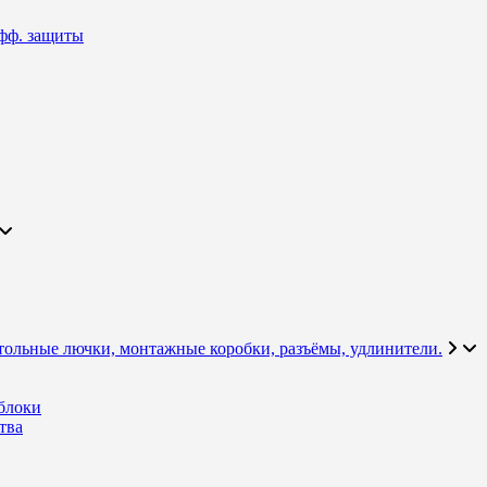
фф. защиты
тольные лючки, монтажные коробки, разъёмы, удлинители.
блоки
тва