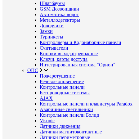
Шлагбаумы
GSM Дозвонщики
Автоматика ворот
Металлодетекторы
Доводчики
Замки
Турникеты
Контроллеры и Кодонаборные панели
Считыватели
Кнопки выхода/тревожные
Ключи, карты доступа
Интегрированная система "Орион"
ОПС
Пожаротушение
Речевое оповещение
Контрольные панели
Беспроводные системы
AJAX
Контрольные панели и клавиатуры Paradox
Аварийные светильники
Контрольные панели Болид
Visonic
Датчики движения
Датчики магнитоконтактные
Датчики периметровые