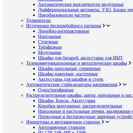
Автоматические выключатели модульные
Дифференциальные автоматы. УЗО. Блоки ди
Преобразователи частоты
Удлинители
Источники бесперебойного питания
Линейно-интерактивные
Напольные
Стоечные
Трёхфазные
Модульные
Шкафы для батарей, аксессуары для ИБП
Телекоммуникационные и металлические шкафы
Шкафы напольные, серверные
Шкафы навесные, настенные
Аксессуары для шкафов и стоек
Автоматические стабилизаторы напряжения
Одно/трехфазные
Распределительные шкафы, щиты, напольные и нас
Шкафы, Боксы, Аксессуары
Коробки монтажные, распределительные
Напольные и настольные лючки, выдвижные 
Проводные и беспроводные зарядные устройс
Инверторы и автозарядные станции
Автозарядные станции
Из 12В,24В,48В в 220В