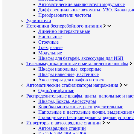
Автоматические выключатели модульные
Дифференциальные автоматы. УЗО. Блоки ди
Преобразователи частоты
Удлинители
Источники бесперебойного питания
Линейно-интерактивные
Напольные
Стоечные
Трёхфазные
Модульные
Шкафы для батарей, аксессуары для ИБП
Телекоммуникационные и металлические шкафы
Шкафы напольные, серверные
Шкафы навесные, настенные
Аксессуары для шкафов и стоек
Автоматические стабилизаторы напряжения
Одно/трехфазные
Распределительные шкафы, щиты, напольные и нас
Шкафы, Боксы, Аксессуары
Коробки монтажные, распределительные
Напольные и настольные лючки, выдвижные 
Проводные и беспроводные зарядные устройс
Инверторы и автозарядные станции
Автозарядные станции
Из 12В,24В,48В в 220В