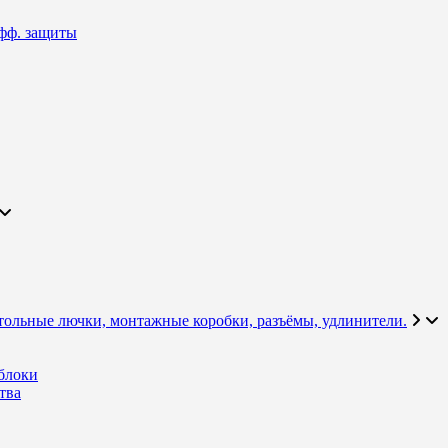
фф. защиты
тольные лючки, монтажные коробки, разъёмы, удлинители.
блоки
тва