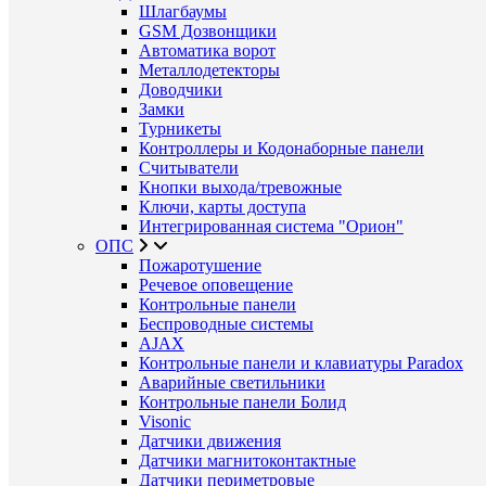
Шлагбаумы
GSM Дозвонщики
Автоматика ворот
Металлодетекторы
Доводчики
Замки
Турникеты
Контроллеры и Кодонаборные панели
Считыватели
Кнопки выхода/тревожные
Ключи, карты доступа
Интегрированная система "Орион"
ОПС
Пожаротушение
Речевое оповещение
Контрольные панели
Беспроводные системы
AJAX
Контрольные панели и клавиатуры Paradox
Аварийные светильники
Контрольные панели Болид
Visonic
Датчики движения
Датчики магнитоконтактные
Датчики периметровые