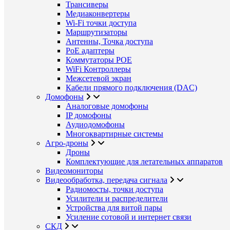
Трансиверы
Медиаконвертеры
Wi-Fi точки доступа
Маршрутизаторы
Антенны, Точка доступа
PoE адаптеры
Коммутаторы POE
WiFi Контроллеры
Межсетевой экран
Кабели прямого подключения (DAC)
Домофоны
Аналоговые домофоны
IP домофоны
Аудиодомофоны
Многоквартирные системы
Агро-дроны
Дроны
Комплектующие для летательных аппаратов
Видеомониторы
Видеообработка, передача сигнала
Радиомосты, точки доступа
Усилители и распределители
Устройства для витой пары
Усиление сотовой и интернет связи
СКД