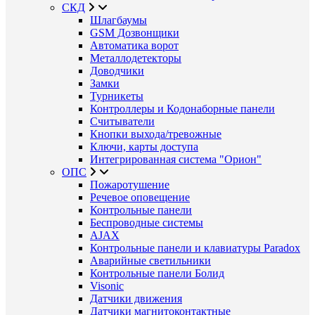
СКД
Шлагбаумы
GSM Дозвонщики
Автоматика ворот
Металлодетекторы
Доводчики
Замки
Турникеты
Контроллеры и Кодонаборные панели
Считыватели
Кнопки выхода/тревожные
Ключи, карты доступа
Интегрированная система "Орион"
ОПС
Пожаротушение
Речевое оповещение
Контрольные панели
Беспроводные системы
AJAX
Контрольные панели и клавиатуры Paradox
Аварийные светильники
Контрольные панели Болид
Visonic
Датчики движения
Датчики магнитоконтактные