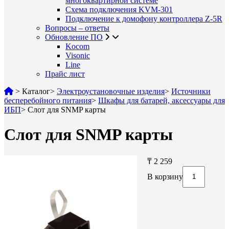
многоквартирной системе
Схема подключения KVM-301
Подключение к домофону контроллера Z-5R
Вопросы – ответы
Обновление ПО
Kocom
Visonic
Line
Прайс лист
>
Каталог
>
Электроустановочные изделия
>
Источники
бесперебойного питания
>
Шкафы для батарей, аксессуары для
ИБП
>
Слот для SNMP карты
Слот для SNMP карты
₸ 2 259
В корзину