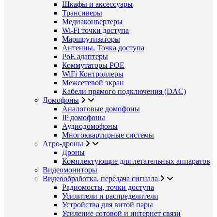
Шкафы и аксессуары
Трансиверы
Медиаконвертеры
Wi-Fi точки доступа
Маршрутизаторы
Антенны, Точка доступа
PoE адаптеры
Коммутаторы POE
WiFi Контроллеры
Межсетевой экран
Кабели прямого подключения (DAC)
Домофоны
Аналоговые домофоны
IP домофоны
Аудиодомофоны
Многоквартирные системы
Агро-дроны
Дроны
Комплектующие для летательных аппаратов
Видеомониторы
Видеообработка, передача сигнала
Радиомосты, точки доступа
Усилители и распределители
Устройства для витой пары
Усиление сотовой и интернет связи