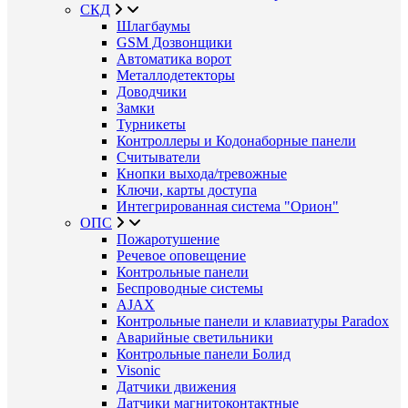
СКД
Шлагбаумы
GSM Дозвонщики
Автоматика ворот
Металлодетекторы
Доводчики
Замки
Турникеты
Контроллеры и Кодонаборные панели
Считыватели
Кнопки выхода/тревожные
Ключи, карты доступа
Интегрированная система "Орион"
ОПС
Пожаротушение
Речевое оповещение
Контрольные панели
Беспроводные системы
AJAX
Контрольные панели и клавиатуры Paradox
Аварийные светильники
Контрольные панели Болид
Visonic
Датчики движения
Датчики магнитоконтактные