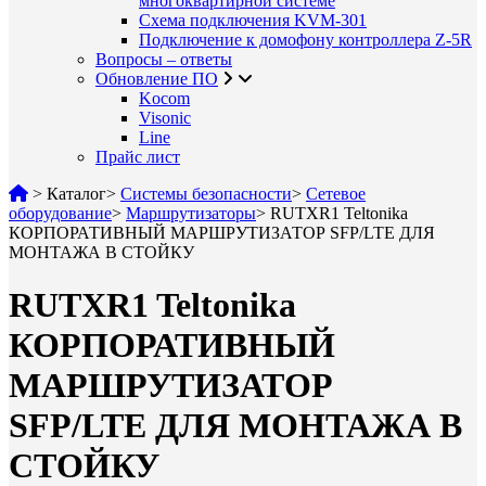
многоквартирной системе
Схема подключения KVM-301
Подключение к домофону контроллера Z-5R
Вопросы – ответы
Обновление ПО
Kocom
Visonic
Line
Прайс лист
>
Каталог
>
Системы безопасности
>
Сетевое
оборудование
>
Маршрутизаторы
>
RUTXR1 Teltonika
КОРПОРАТИВНЫЙ МАРШРУТИЗАТОР SFP/LTE ДЛЯ
МОНТАЖА В СТОЙКУ
RUTXR1 Teltonika
КОРПОРАТИВНЫЙ
МАРШРУТИЗАТОР
SFP/LTE ДЛЯ МОНТАЖА В
СТОЙКУ