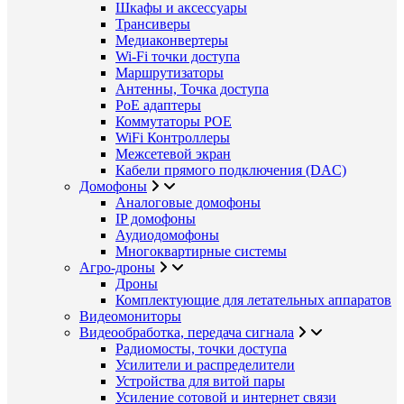
Шкафы и аксессуары
Трансиверы
Медиаконвертеры
Wi-Fi точки доступа
Маршрутизаторы
Антенны, Точка доступа
PoE адаптеры
Коммутаторы POE
WiFi Контроллеры
Межсетевой экран
Кабели прямого подключения (DAC)
Домофоны
Аналоговые домофоны
IP домофоны
Аудиодомофоны
Многоквартирные системы
Агро-дроны
Дроны
Комплектующие для летательных аппаратов
Видеомониторы
Видеообработка, передача сигнала
Радиомосты, точки доступа
Усилители и распределители
Устройства для витой пары
Усиление сотовой и интернет связи