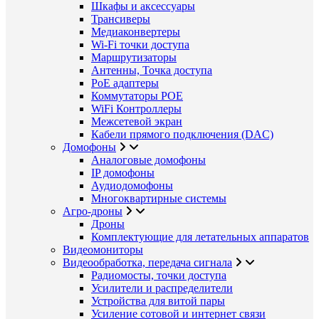
Шкафы и аксессуары
Трансиверы
Медиаконвертеры
Wi-Fi точки доступа
Маршрутизаторы
Антенны, Точка доступа
PoE адаптеры
Коммутаторы POE
WiFi Контроллеры
Межсетевой экран
Кабели прямого подключения (DAC)
Домофоны
Аналоговые домофоны
IP домофоны
Аудиодомофоны
Многоквартирные системы
Агро-дроны
Дроны
Комплектующие для летательных аппаратов
Видеомониторы
Видеообработка, передача сигнала
Радиомосты, точки доступа
Усилители и распределители
Устройства для витой пары
Усиление сотовой и интернет связи