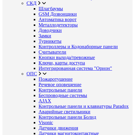
СКД
Шлагбаумы
GSM Дозвонщики
Автоматика ворот
Металлодетекторы
Доводчики
Замки
Турникеты
Контроллеры и Кодонаборные панели
Считыватели
Кнопки выхода/тревожные
Ключи, карты доступа
Интегрированная система "Орион"
ОПС
Пожаротушение
Речевое оповещение
Контрольные панели
Беспроводные системы
AJAX
Контрольные панели и клавиатуры Paradox
Аварийные светильники
Контрольные панели Болид
Visonic
Датчики движения
Датчики магнитоконтактные