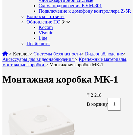
многоквартирной системе
Схема подключения KVM-301
Подключение к домофону контроллера Z-5R
Вопросы – ответы
Обновление ПО
Kocom
Visonic
Line
Прайс лист
>
Каталог
>
Системы безопасности
>
Видеонаблюдение
>
Аксессуары для видеонаблюдения
>
Крепежные материалы,
монтажные коробки
>
Монтажная коробка МК-1
Монтажная коробка МК-1
₸ 2 218
В корзину