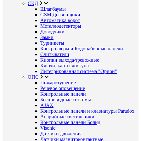
СКД
Шлагбаумы
GSM Дозвонщики
Автоматика ворот
Металлодетекторы
Доводчики
Замки
Турникеты
Контроллеры и Кодонаборные панели
Считыватели
Кнопки выхода/тревожные
Ключи, карты доступа
Интегрированная система "Орион"
ОПС
Пожаротушение
Речевое оповещение
Контрольные панели
Беспроводные системы
AJAX
Контрольные панели и клавиатуры Paradox
Аварийные светильники
Контрольные панели Болид
Visonic
Датчики движения
Датчики магнитоконтактные