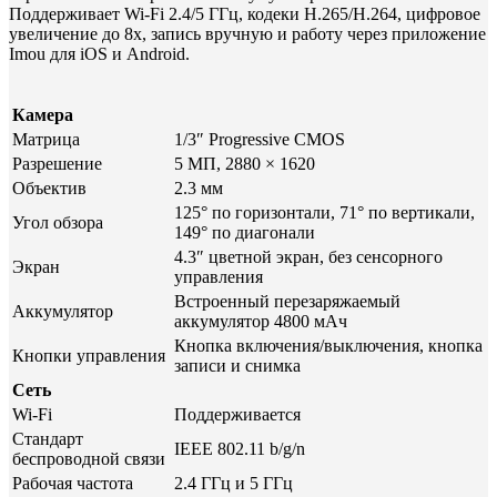
Поддерживает Wi-Fi 2.4/5 ГГц, кодеки H.265/H.264, цифровое
увеличение до 8x, запись вручную и работу через приложение
Imou для iOS и Android.
Камера
Матрица
1/3″ Progressive CMOS
Разрешение
5 МП, 2880 × 1620
Объектив
2.3 мм
125° по горизонтали, 71° по вертикали,
Угол обзора
149° по диагонали
4.3″ цветной экран, без сенсорного
Экран
управления
Встроенный перезаряжаемый
Аккумулятор
аккумулятор 4800 мАч
Кнопка включения/выключения, кнопка
Кнопки управления
записи и снимка
Сеть
Wi-Fi
Поддерживается
Стандарт
IEEE 802.11 b/g/n
беспроводной связи
Рабочая частота
2.4 ГГц и 5 ГГц