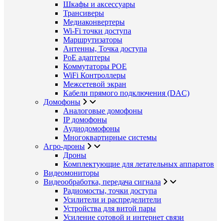
Шкафы и аксессуары
Трансиверы
Медиаконвертеры
Wi-Fi точки доступа
Маршрутизаторы
Антенны, Точка доступа
PoE адаптеры
Коммутаторы POE
WiFi Контроллеры
Межсетевой экран
Кабели прямого подключения (DAC)
Домофоны
Аналоговые домофоны
IP домофоны
Аудиодомофоны
Многоквартирные системы
Агро-дроны
Дроны
Комплектующие для летательных аппаратов
Видеомониторы
Видеообработка, передача сигнала
Радиомосты, точки доступа
Усилители и распределители
Устройства для витой пары
Усиление сотовой и интернет связи