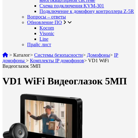
многоквартирной системе
Схема подключения KVM-301
Подключение к домофону контроллера Z-5R
Вопросы – ответы
Обновление ПО
Kocom
Visonic
Line
Прайс лист
>
Каталог
>
Системы безопасности
>
Домофоны
>
IP
домофоны
>
Комплекты IP домофонов
>
VD1 WiFi
Видеоглазок 5МП
VD1 WiFi Видеоглазок 5МП