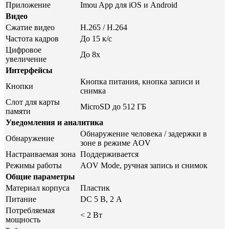
Приложение
Imou App для iOS и Android
Видео
Сжатие видео
H.265 / H.264
Частота кадров
До 15 к/с
Цифровое
До 8x
увеличение
Интерфейсы
Кнопка питания, кнопка записи и
Кнопки
снимка
Слот для карты
MicroSD до 512 ГБ
памяти
Уведомления и аналитика
Обнаружение человека / задержки в
Обнаружение
зоне в режиме AOV
Настраиваемая зона
Поддерживается
Режимы работы
AOV Mode, ручная запись и снимок
Общие параметры
Материал корпуса
Пластик
Питание
DC 5 В, 2 А
Потребляемая
< 2 Вт
мощность