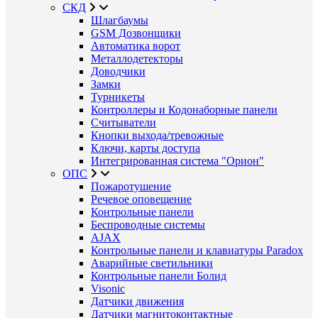
СКД
Шлагбаумы
GSM Дозвонщики
Автоматика ворот
Металлодетекторы
Доводчики
Замки
Турникеты
Контроллеры и Кодонаборные панели
Считыватели
Кнопки выхода/тревожные
Ключи, карты доступа
Интегрированная система "Орион"
ОПС
Пожаротушение
Речевое оповещение
Контрольные панели
Беспроводные системы
AJAX
Контрольные панели и клавиатуры Paradox
Аварийные светильники
Контрольные панели Болид
Visonic
Датчики движения
Датчики магнитоконтактные