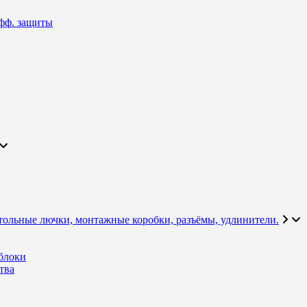
фф. защиты
тольные лючки, монтажные коробки, разъёмы, удлинители.
блоки
тва