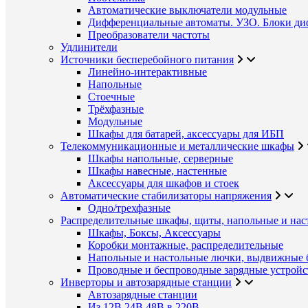
Автоматические выключатели модульные
Дифференциальные автоматы. УЗО. Блоки ди
Преобразователи частоты
Удлинители
Источники бесперебойного питания
Линейно-интерактивные
Напольные
Стоечные
Трёхфазные
Модульные
Шкафы для батарей, аксессуары для ИБП
Телекоммуникационные и металлические шкафы
Шкафы напольные, серверные
Шкафы навесные, настенные
Аксессуары для шкафов и стоек
Автоматические стабилизаторы напряжения
Одно/трехфазные
Распределительные шкафы, щиты, напольные и нас
Шкафы, Боксы, Аксессуары
Коробки монтажные, распределительные
Напольные и настольные лючки, выдвижные 
Проводные и беспроводные зарядные устройс
Инверторы и автозарядные станции
Автозарядные станции
Из 12В,24В,48В в 220В