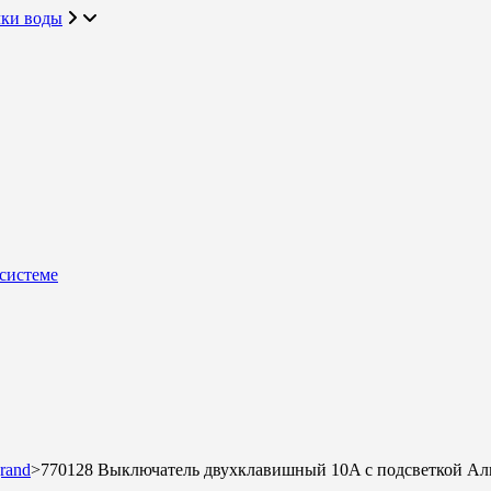
чки воды
системе
rand
>
770128 Выключатель двухклавишный 10A с подсветкой А