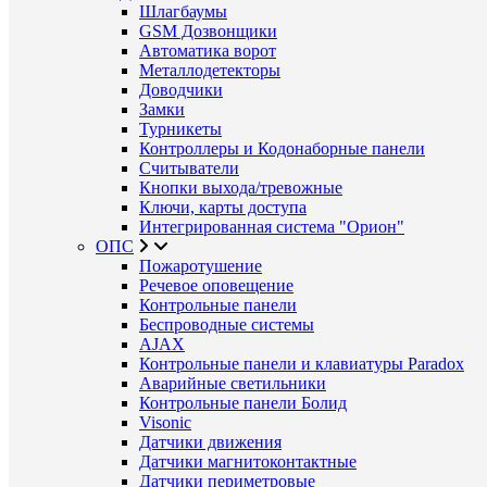
Шлагбаумы
GSM Дозвонщики
Автоматика ворот
Металлодетекторы
Доводчики
Замки
Турникеты
Контроллеры и Кодонаборные панели
Считыватели
Кнопки выхода/тревожные
Ключи, карты доступа
Интегрированная система "Орион"
ОПС
Пожаротушение
Речевое оповещение
Контрольные панели
Беспроводные системы
AJAX
Контрольные панели и клавиатуры Paradox
Аварийные светильники
Контрольные панели Болид
Visonic
Датчики движения
Датчики магнитоконтактные
Датчики периметровые