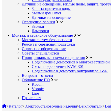
Датчики на освещение, теплые полы, защита проте
Защита протечки воды
Умный дом Uniel
Датчики на освещение
Освещение, звонки
Звонки
Лампочки
Монтаж и сервисное обслуживание
Монтаж систем безопасности
Ремонт и сервисная поддержка
Сервисное обслуживание
Советы специалистов
Принципиальные схемы соединения
Подключение домофонов к многоквартирной 
Схема подключения KVM-301
Подключение к домофону контроллера Z-5R
Вопросы – ответы
Обновление ПО
Kocom
Visonic
Line
Прайс лист
>
Каталог
>
Электроустановочные изделия
>
Выключатели
>
Leg