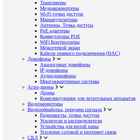
Трансиверы
Медиаконвертеры
Wi-Fi точки доступа
Маршрутизаторы
Антенны, Точка доступа
PoE адаптеры
Коммутаторы POE
WiFi Контроллеры
Межсетевой экран
Кабели прямого подключения (DAC)
Домофоны
Аналоговые домофоны
IP домофоны
Аудиодомофоны
Многоквартирные системы
Агро-дроны
Дроны
Комплектующие для летательных аппаратов
Видеомониторы
Видеообработка, передача сигнала
Радиомосты, точки доступа
Усилители и распределители
Устройства для витой пары
Усиление сотовой и интернет связи
СКД