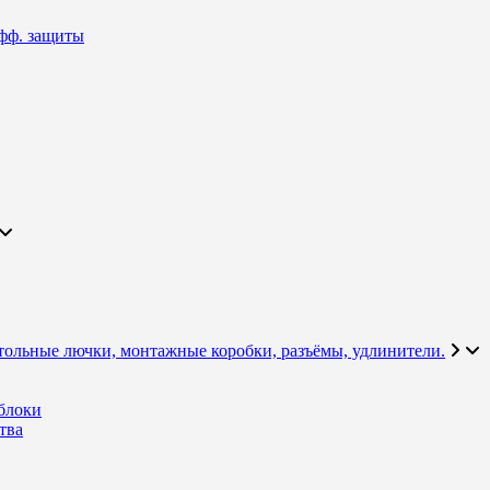
фф. защиты
тольные лючки, монтажные коробки, разъёмы, удлинители.
блоки
тва