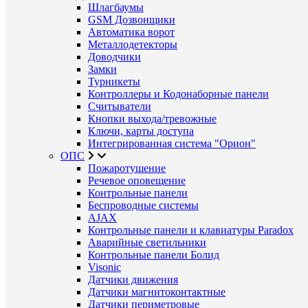
Шлагбаумы
GSM Дозвонщики
Автоматика ворот
Металлодетекторы
Доводчики
Замки
Турникеты
Контроллеры и Кодонаборные панели
Считыватели
Кнопки выхода/тревожные
Ключи, карты доступа
Интегрированная система "Орион"
ОПС
Пожаротушение
Речевое оповещение
Контрольные панели
Беспроводные системы
AJAX
Контрольные панели и клавиатуры Paradox
Аварийные светильники
Контрольные панели Болид
Visonic
Датчики движения
Датчики магнитоконтактные
Датчики периметровые