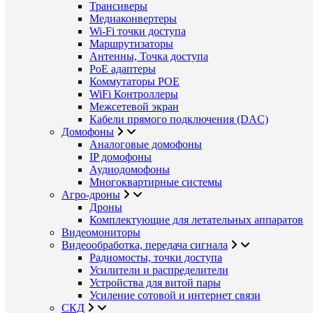
Трансиверы
Медиаконвертеры
Wi-Fi точки доступа
Маршрутизаторы
Антенны, Точка доступа
PoE адаптеры
Коммутаторы POE
WiFi Контроллеры
Межсетевой экран
Кабели прямого подключения (DAC)
Домофоны
Аналоговые домофоны
IP домофоны
Аудиодомофоны
Многоквартирные системы
Агро-дроны
Дроны
Комплектующие для летательных аппаратов
Видеомониторы
Видеообработка, передача сигнала
Радиомосты, точки доступа
Усилители и распределители
Устройства для витой пары
Усиление сотовой и интернет связи
СКД