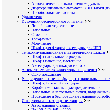
Автоматические выключатели модульные
Дифференциальные автоматы. УЗО. Блоки ди
Преобразователи частоты
Удлинители
Источники бесперебойного питания
Линейно-интерактивные
Напольные
Стоечные
Трёхфазные
Модульные
Шкафы для батарей, аксессуары для ИБП
Телекоммуникационные и металлические шкафы
Шкафы напольные, серверные
Шкафы навесные, настенные
Аксессуары для шкафов и стоек
Автоматические стабилизаторы напряжения
Одно/трехфазные
Распределительные шкафы, щиты, напольные и нас
Шкафы, Боксы, Аксессуары
Коробки монтажные, распределительные
Напольные и настольные лючки, выдвижные 
Проводные и беспроводные зарядные устройс
Инверторы и автозарядные станции
Автозарядные станции
Из 12В,24В,48В в 220В