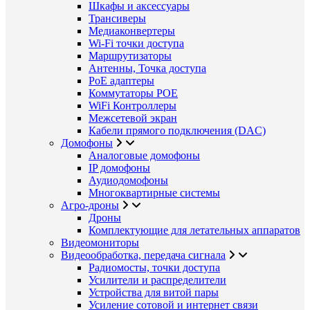
Шкафы и аксессуары
Трансиверы
Медиаконвертеры
Wi-Fi точки доступа
Маршрутизаторы
Антенны, Точка доступа
PoE адаптеры
Коммутаторы POE
WiFi Контроллеры
Межсетевой экран
Кабели прямого подключения (DAC)
Домофоны
Аналоговые домофоны
IP домофоны
Аудиодомофоны
Многоквартирные системы
Агро-дроны
Дроны
Комплектующие для летательных аппаратов
Видеомониторы
Видеообработка, передача сигнала
Радиомосты, точки доступа
Усилители и распределители
Устройства для витой пары
Усиление сотовой и интернет связи