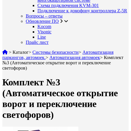
многоквартирной системе
Схема подключения KVM-301
Подключение к домофону контроллера Z-5R
Вопросы – ответы
Обновление ПО
Kocom
Visonic
Line
Прайс лист
>
Каталог
>
Системы безопасности
>
Автоматизация
паркингов, автомоек.
>
Автоматизация автомоек
>
Комплект
№3 (Автоматическое открытие ворот и переключение
светофоров)
Комплект №3
(Автоматическое открытие
ворот и переключение
светофоров)