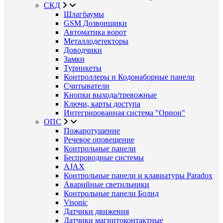
СКД
Шлагбаумы
GSM Дозвонщики
Автоматика ворот
Металлодетекторы
Доводчики
Замки
Турникеты
Контроллеры и Кодонаборные панели
Считыватели
Кнопки выхода/тревожные
Ключи, карты доступа
Интегрированная система "Орион"
ОПС
Пожаротушение
Речевое оповещение
Контрольные панели
Беспроводные системы
AJAX
Контрольные панели и клавиатуры Paradox
Аварийные светильники
Контрольные панели Болид
Visonic
Датчики движения
Датчики магнитоконтактные